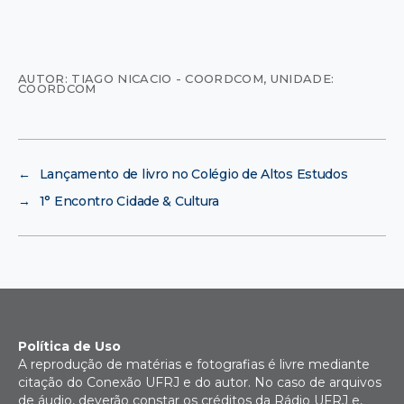
AUTOR: TIAGO NICACIO - COORDCOM
,
UNIDADE:
COORDCOM
←
Lançamento de livro no Colégio de Altos Estudos
→
1° Encontro Cidade & Cultura
Política de Uso
A reprodução de matérias e fotografias é livre mediante
citação do Conexão UFRJ e do autor. No caso de arquivos
de áudio, deverão constar os créditos da Rádio UFRJ e,