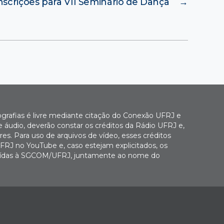
nscrições para VII Seminário de Dança
→
ografias é livre mediante citação do Conexão UFRJ e
e áudio, deverão constar os créditos da Rádio UFRJ e,
es. Para uso de arquivos de vídeo, esses créditos
FRJ no YouTube e, caso estejam explicitados, os
buídas à SGCOM/UFRJ, juntamente ao nome do