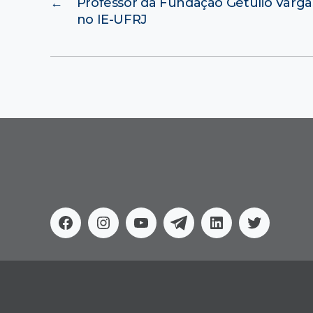
←
Professor da Fundação Getúlio Varga
no IE-UFRJ
Facebook
Instagram
Youtube
Telegram
Linkedin
Twitter