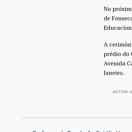
No próximo
de Fonsec
Educaciona
A cerimôni
prédio do 
Avenida Ca
Janeiro.
AUTOR: 