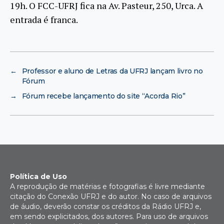
19h. O FCC-UFRJ fica na Av. Pasteur, 250, Urca. A
entrada é franca.
←
Professor e aluno de Letras da UFRJ lançam livro no
Fórum
→
Fórum recebe lançamento do site “Acorda Rio”
Política de Uso
A reprodução de matérias e fotografias é livre mediante
citação do Conexão UFRJ e do autor. No caso de arquivos
de áudio, deverão constar os créditos da Rádio UFRJ e,
em sendo explicitados, dos autores. Para uso de arquivos