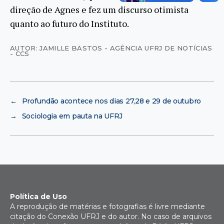
direção de Agnes e fez um discurso otimista
quanto ao futuro do Instituto.
AUTOR: JAMILLE BASTOS - AGÊNCIA UFRJ DE NOTÍCIAS
- CCS
←
Profundão acontece nos dias 27,28 e 29 de outubro
→
Sociologia em pauta na UFRJ
Política de Uso
A reprodução de matérias e fotografias é livre mediante
citação do Conexão UFRJ e do autor. No caso de arquivos