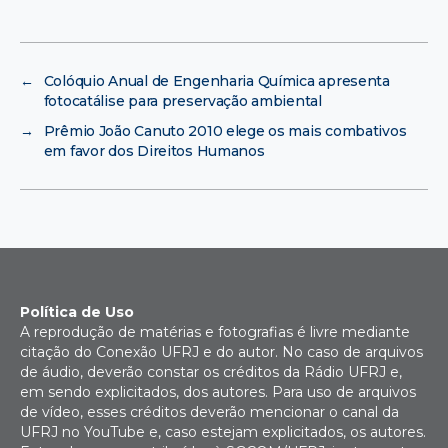
←
Colóquio Anual de Engenharia Química apresenta
fotocatálise para preservação ambiental
→
Prêmio João Canuto 2010 elege os mais combativos
em favor dos Direitos Humanos
Política de Uso
A reprodução de matérias e fotografias é livre mediante
citação do Conexão UFRJ e do autor. No caso de arquivos
de áudio, deverão constar os créditos da Rádio UFRJ e,
em sendo explicitados, dos autores. Para uso de arquivos
de vídeo, esses créditos deverão mencionar o canal da
UFRJ no YouTube e, caso estejam explicitados, os autores.