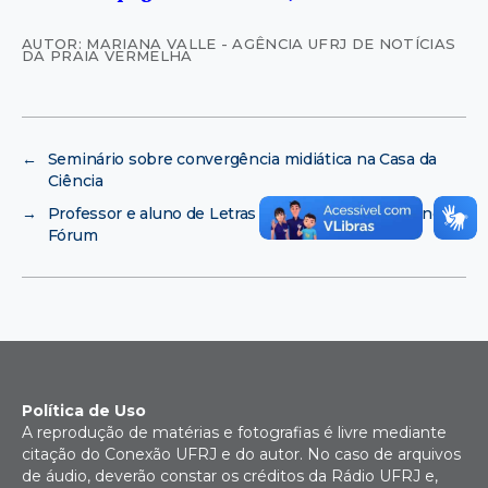
AUTOR: MARIANA VALLE - AGÊNCIA UFRJ DE NOTÍCIAS
DA PRAIA VERMELHA
←
Seminário sobre convergência midiática na Casa da
Ciência
→
Professor e aluno de Letras da UFRJ lançam livro no
Fórum
Política de Uso
A reprodução de matérias e fotografias é livre mediante
citação do Conexão UFRJ e do autor. No caso de arquivos
de áudio, deverão constar os créditos da Rádio UFRJ e,