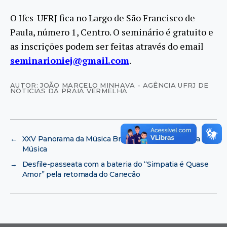
O Ifcs-UFRJ fica no Largo de São Francisco de
Paula, número 1, Centro. O seminário é gratuito e
as inscrições podem ser feitas através do email
seminarioniej@gmail.com
.
AUTOR: JOÃO MARCELO MINHAVA - AGÊNCIA UFRJ DE
NOTÍCIAS DA PRAIA VERMELHA
←
XXV Panorama da Música Brasileira Atual na Escola de
Música
→
Desfile-passeata com a bateria do “Simpatia é Quase
Amor” pela retomada do Canecão