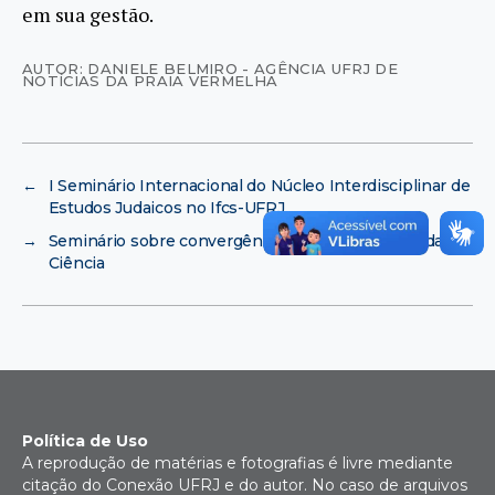
em sua gestão.
AUTOR: DANIELE BELMIRO - AGÊNCIA UFRJ DE
NOTÍCIAS DA PRAIA VERMELHA
←
I Seminário Internacional do Núcleo Interdisciplinar de
Estudos Judaicos no Ifcs-UFRJ
→
Seminário sobre convergência midiática na Casa da
Ciência
Política de Uso
A reprodução de matérias e fotografias é livre mediante
citação do Conexão UFRJ e do autor. No caso de arquivos