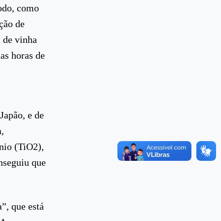
todo, como
ção de
 de vinha
as horas de
Japão, e de
,
nio (TiO2),
nseguiu que
”, que está