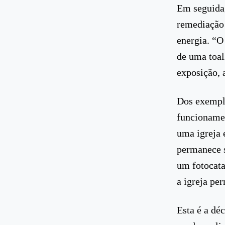
Em seguida,
remediação 
energia. “O
de uma toa
exposição, 
Dos exemplo
funcionamen
uma igreja
permanece s
um fotocata
a igreja pe
Esta é a dé