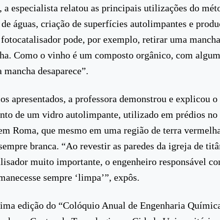
 a especialista relatou as principais utilizações do mé
de águas, criação de superfícies autolimpantes e produ
 fotocatalisador pode, por exemplo, retirar uma mancha
lha. Como o vinho é um composto orgânico, com algum
a mancha desaparece”.
s apresentados, a professora demonstrou e explicou o
to de um vidro autolimpante, utilizado em prédios no 
 em Roma, que mesmo em uma região de terra vermelha
empre branca. “Ao revestir as paredes da igreja de titâ
lisador muito importante, o engenheiro responsável co
rmanecesse sempre ‘limpa’”, expôs.
cima edição do “Colóquio Anual de Engenharia Química