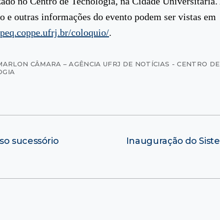
zado no Centro de Tecnologia, na Cidade Universitária.
 e outras informações do evento podem ser vistas em
peq.coppe.ufrj.br/coloquio/
.
MARLON CÂMARA – AGÊNCIA UFRJ DE NOTÍCIAS - CENTRO DE
OGIA
so sucessório
Inauguração do Sist