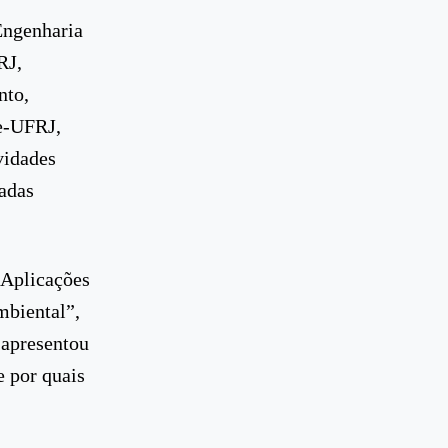
Engenharia
RJ,
nto,
e-UFRJ,
vidades
adas
“Aplicações
mbiental”,
 apresentou
e por quais