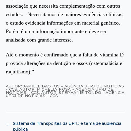
associação que necessita complementação com outros
estudos. Necessitamos de maiores evidências clínicas,
o estudo evidencia informações em material genético.
Porém é uma informação importante e deve ser
analisada com grande interesse.
Até o momento é confirmado que a falta de vitamina D
provoca alterações na dentição e ossos (osteomalácia e
raquitismo).”
AUTOR: JAMILLE BASTOS - AGÊNCIA UFRJ DE NOTÍCIAS
- CCS
,
AUTOR: MICHELLY ROSA - AGENCIA UFRJ DE
NOTÎCIAS - CCS
,
AUTOR: STEPHANIE TONDO - AGÊNCIA
UFRJ DE NOTÍCIAS - CCS
←
Sistema de Transportes da UFRJ é tema de audiência
pública