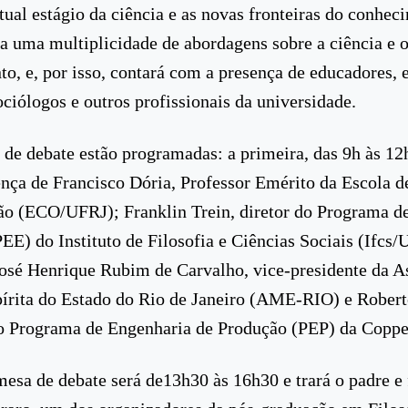
tual estágio da ciência e as novas fronteiras do conhec
a uma multiplicidade de abordagens sobre a ciência e 
o, e, por isso, contará com a presença de educadores, 
ociólogos e outros profissionais da universidade.
de debate estão programadas: a primeira, das 9h às 12
nça de Francisco Dória, Professor Emérito da Escola d
o (ECO/UFRJ); Franklin Trein, diretor do Programa d
EE) do Instituto de Filosofia e Ciências Sociais (Ifcs/
José Henrique Rubim de Carvalho, vice-presidente da A
rita do Estado do Rio de Janeiro (AME-RIO) e Robert
do Programa de Engenharia de Produção (PEP) da Copp
esa de debate será de13h30 às 16h30 e trará o padre e 