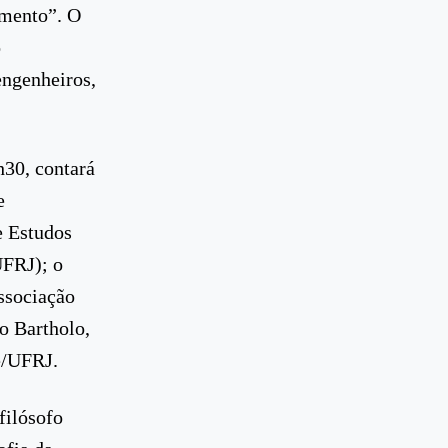
imento”. O
o
engenheiros,
h30, contará
e
e Estudos
UFRJ); o
ssociação
o Bartholo,
e/UFRJ.
filósofo