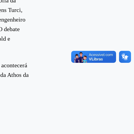
ofia da
ns Turci,
 engenheiro
O debate
old e
” acontecerá
ida Athos da