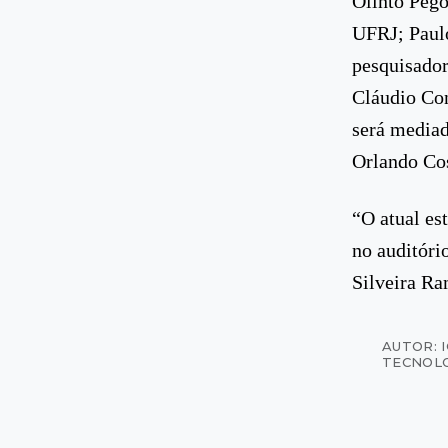
Olinto Pego
UFRJ; Paulo
pesquisador
Cláudio Con
será mediad
Orlando Co
“O atual es
no auditóri
Silveira Ra
AUTOR: 
TECNOL