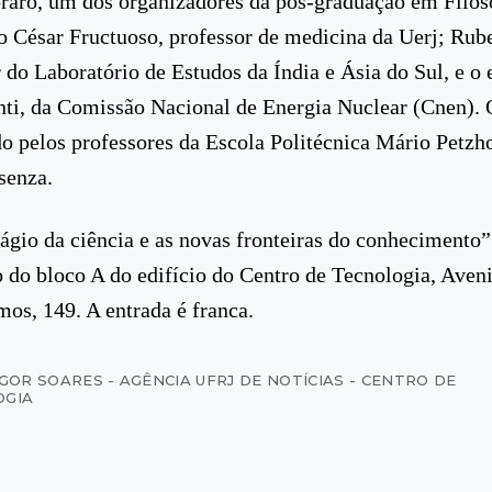
raro, um dos organizadores da pós-graduação em Filos
 César Fructuoso, professor de medicina da Uerj; Rube
 do Laboratório de Estudos da Índia e Ásia do Sul, e o
ti, da Comissão Nacional de Energia Nuclear (Cnen). 
o pelos professores da Escola Politécnica Mário Petzh
senza.
tágio da ciência e as novas fronteiras do conhecimento
o do bloco A do edifício do Centro de Tecnologia, Aven
mos, 149. A entrada é franca.
IGOR SOARES - AGÊNCIA UFRJ DE NOTÍCIAS - CENTRO DE
OGIA