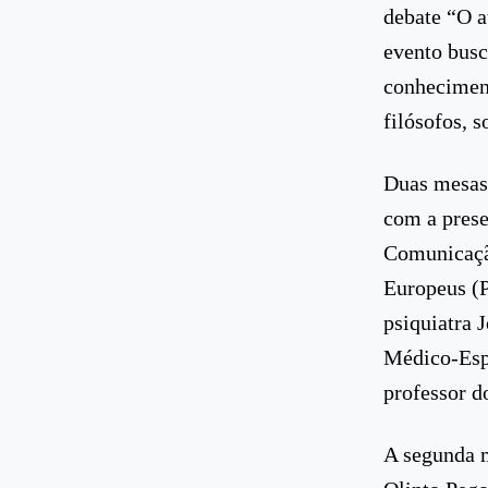
debate “O a
evento busc
conheciment
filósofos, s
Duas mesas 
com a prese
Comunicaçã
Europeus (P
psiquiatra 
Médico-Espí
professor 
A segunda m