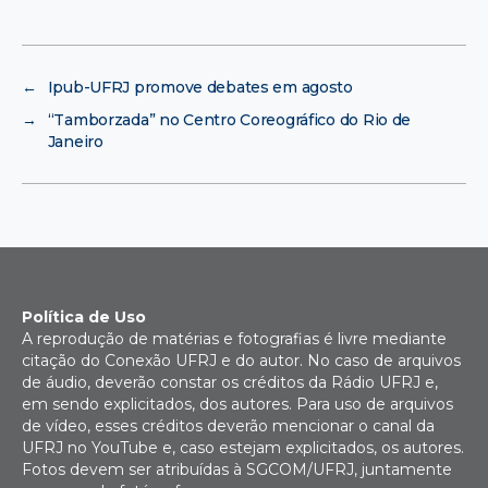
←
Ipub-UFRJ promove debates em agosto
→
“Tamborzada” no Centro Coreográfico do Rio de
Janeiro
Política de Uso
A reprodução de matérias e fotografias é livre mediante
citação do Conexão UFRJ e do autor. No caso de arquivos
de áudio, deverão constar os créditos da Rádio UFRJ e,
em sendo explicitados, dos autores. Para uso de arquivos
de vídeo, esses créditos deverão mencionar o canal da
UFRJ no YouTube e, caso estejam explicitados, os autores.
Fotos devem ser atribuídas à SGCOM/UFRJ, juntamente