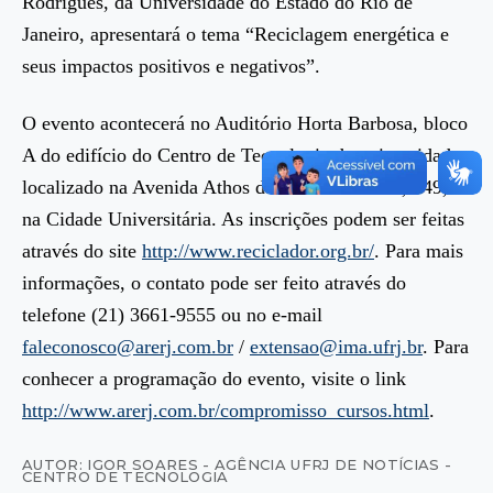
Rodrigues, da Universidade do Estado do Rio de
Janeiro, apresentará o tema “Reciclagem energética e
seus impactos positivos e negativos”.
O evento acontecerá no Auditório Horta Barbosa, bloco
A do edifício do Centro de Tecnologia da universidade,
localizado na Avenida Athos da Silveira Ramos, 149,
na Cidade Universitária. As inscrições podem ser feitas
através do site
http://www.reciclador.org.br/
. Para mais
informações, o contato pode ser feito através do
telefone (21) 3661-9555 ou no e-mail
faleconosco@arerj.com.br
/
extensao@ima.ufrj.br
. Para
conhecer a programação do evento, visite o link
http://www.arerj.com.br/compromisso_cursos.html
.
AUTOR: IGOR SOARES - AGÊNCIA UFRJ DE NOTÍCIAS -
CENTRO DE TECNOLOGIA