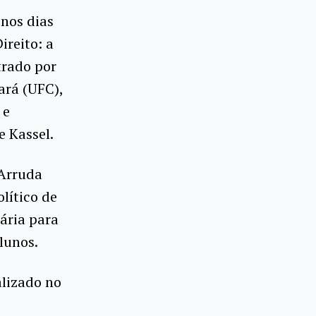
 nos dias
ireito: a
trado por
ará (UFC),
 e
e Kassel.
 Arruda
lítico de
sária para
lunos.
alizado no