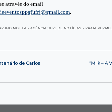
s através do email
adeeventosppgfufrj@gmail.com
.
BRUNO MOTTA - AGÊNCIA UFRJ DE NOTÍCIAS - PRAIA VERME
enário de Carlos
“Milk – A