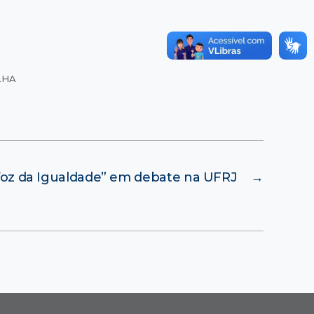
LHA
 Voz da Igualdade” em debate na UFRJ
→