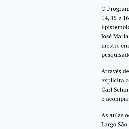
O Programa
14, 15 e 1
Epistemolo
José Maria
mestre em 
pesquisado
Através de
explicita 
Carl Schmi
o acompan
As aulas o
Largo São 