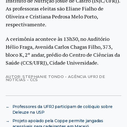
Instituto de Nutrição Josué de Castro (INJC/UFRJ).
As professoras eleitas são Eliane Fialho de
Oliveira e Cristiana Pedrosa Melo Porto,
respectivamente.
A cerimônia acontece às 13h30, no Auditório
Hélio Fraga, Avenida Carlos Chagas Filho, 373,
bloco K, 2º andar, prédio do Centro de Ciências da
Saúde (CCS/UFRJ), Cidade Universidade.
AUTOR: STEPHANIE TONDO - AGÊNCIA UFRJ DE
NOTÍCIAS - CCS
←
Professores da UFRJ participam de colóquio sobre
Deleuze na USP
→
Projeto apoiado pela Coppe permite jangadas
acessíveis para cadeirantes em Maceió