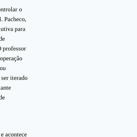
ntrolar o
M. Pacheco,
utiva para
de
O professor
ooperação
 ou
 ser iterado
tante
de
 e acontece