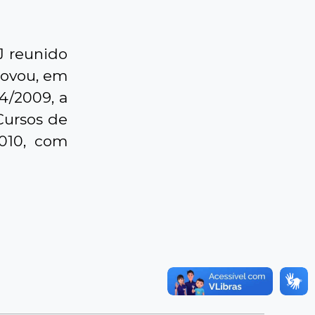
J reunido
rovou, em
4/2009, a
Cursos de
010, com