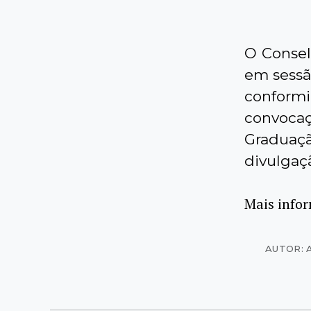
O Consel
em sessã
conformi
convocaç
Graduaç
divulgaçã
Mais info
AUTOR: 