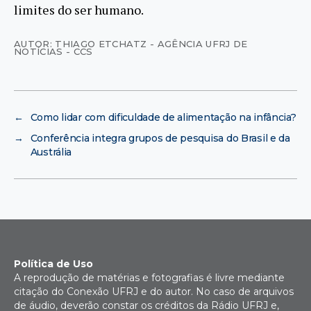
limites do ser humano.
AUTOR: THIAGO ETCHATZ - AGÊNCIA UFRJ DE
NOTÍCIAS - CCS
←
Como lidar com dificuldade de alimentação na infância?
→
Conferência integra grupos de pesquisa do Brasil e da
Austrália
Política de Uso
A reprodução de matérias e fotografias é livre mediante
citação do Conexão UFRJ e do autor. No caso de arquivos
de áudio, deverão constar os créditos da Rádio UFRJ e,