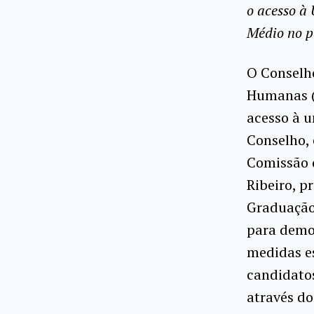
o acesso à
Médio no p
O Conselho
Humanas (C
acesso à 
Conselho, 
Comissão 
Ribeiro, p
Graduação 
para democ
medidas es
candidato
através do