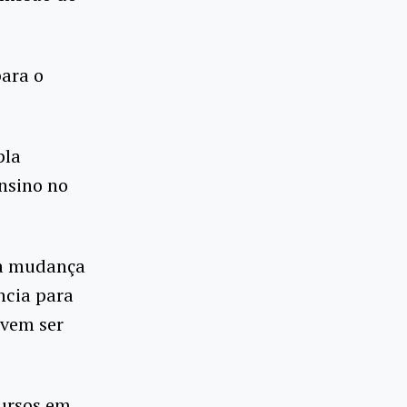
para o
pla
nsino no
 a mudança
ncia para
evem ser
cursos em