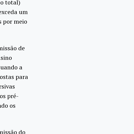
o total)
exceda um
s por meio
missão de
nsino
 quando a
ostas para
rsivas
os pré-
ndo os
missão do