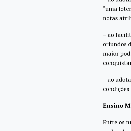
“uma loter
notas atr
– ao facili
oriundos 
maior pode
conquistar
– ao adota
condições 
Ensino M
Entre os 