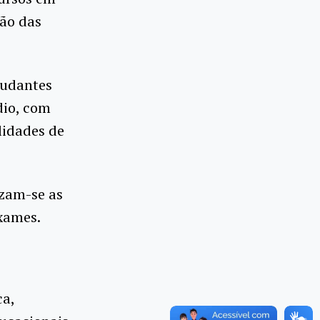
ção das
studantes
dio, com
lidades de
izam-se as
exames.
ca,