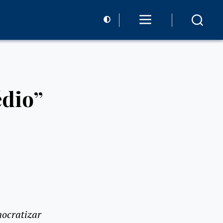
édio”
mocratizar