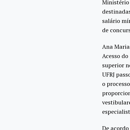
Ministério
destinadas
salário m
de concurs
Ana Maria 
Acesso do 
superior n
UFRJ passo
o processo
proporcion
vestibula
especialis
De acordo