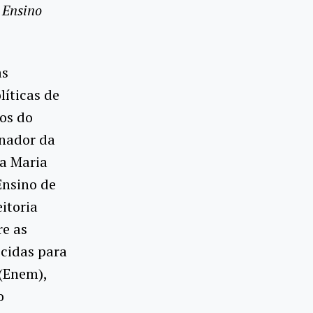
 Ensino
as
íticas de
os do
enador da
a Maria
Ensino de
itoria
re as
ecidas para
(Enem),
o