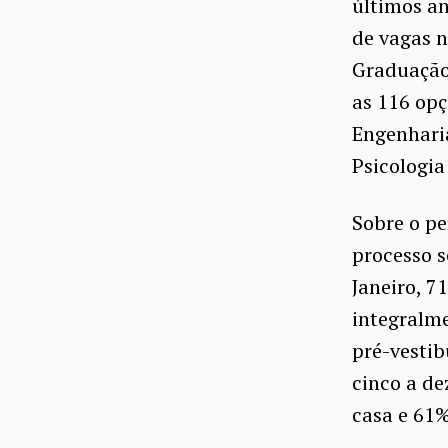
últimos a
de vagas n
Graduação,
as 116 opç
Engenharia
Psicologia
Sobre o pe
processo s
Janeiro, 
integralm
pré-vestib
cinco a de
casa e 61%