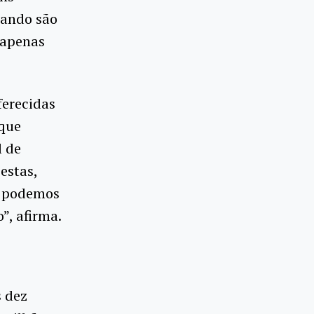
uando são
 apenas
ferecidas
 que
l de
estas,
, podemos
”, afirma.
s dez