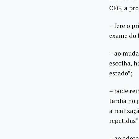
CEG, a pro
– fere o p
exame do M
– ao mudar
escolha, h
estado”;
– pode re
tardia no 
a realizaç
repetidas”
– ao adota