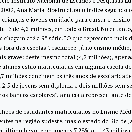
pelo Instituto Nacional de Estudos e Pesquisas E
 2009, Ana Maria Ribeiro citou o índice segundo o
crianças e jovens em idade para cursar o ensino
l é de 4,2 milhões, em todo o Brasil. No entanto
s chegam até a 9ª série. “O que representa mais 
s fora das escolas”, esclarece. Já no ensino médio,
is grave: deste mesmo total (4,2 milhões), apena
 alunos estão matriculadas em alguma escola do 
7 milhões concluem os três anos de escolaridade
 2,5 de jovens sem diploma e dois milhões sem s
 os bancos escolares”, analisa a representante d
ilhões de estudantes matriculados no Ensino Méd
entes na região sudeste, mas o estado do Rio de J
 último lugar, com apenas 7,28% ou 143 mil jov