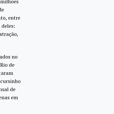
 milhões
de
to, entre
 deles:
stração,
cados no
 Rio de
ntaram
 cursinho
nsal de
penas em