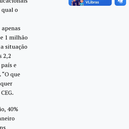
ducacionais
 qual o
, apenas
de 1 milhão
 a situação
s 2,2
país e
. “O que
equer
o CEG.
io, 40%
aneiro
ens