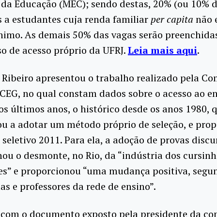
 da Educação (MEC); sendo destas, 20% (ou 10% d
 a estudantes cuja renda familiar
per capita
não 
ínimo. As demais 50% das vagas serão preenchida
o de acesso próprio da UFRJ.
Leia mais aqui
.
Ribeiro apresentou o trabalho realizado pela Co
CEG, no qual constam dados sobre o acesso ao e
os últimos anos, o histórico desde os anos 1980,
u a adotar um método próprio de seleção, e prop
 seletivo 2011. Para ela, a adoção de provas discu
ou o desmonte, no Rio, da “indústria dos cursinh
res” e proporcionou “uma mudança positiva, segu
tas e professores da rede de ensino”.
 com o documento exposto pela presidente da co