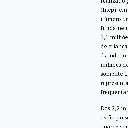
realizado 
(Inep), em
número de 
fundamenta
3,1 milhõe
de criança
é ainda ma
milhões de
somente 1,
representa
frequentar
Dos 2,2 m
estão pres
aparece em