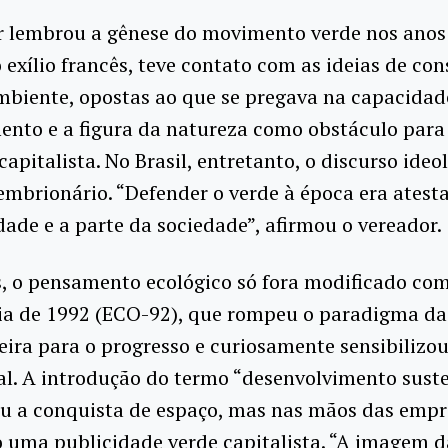
r lembrou a gênese do movimento verde nos anos
exílio francês, teve contato com as ideias de co
biente, opostas ao que se pregava na capacidade
ento e a figura da natureza como obstáculo para
capitalista. No Brasil, entretanto, o discurso ideo
embrionário. “Defender o verde à época era atest
dade e a parte da sociedade”, afirmou o vereador.
s, o pensamento ecológico só fora modificado co
ia de 1992 (ECO-92), que rompeu o paradigma da
ira para o progresso e curiosamente sensibilizou
l. A introdução do termo “desenvolvimento sust
ou a conquista de espaço, mas nas mãos das empr
o uma publicidade verde capitalista. “A imagem 