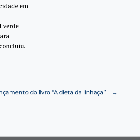
 cidade em
l verde
para
concluiu.
nçamento do livro “A dieta da linhaça”
→