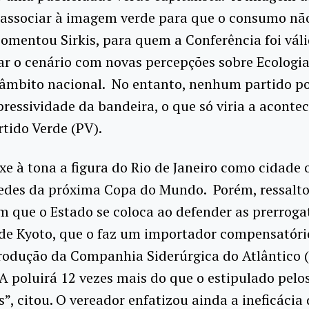
 associar à imagem verde para que o consumo não
omentou Sirkis, para quem a Conferência foi vál
r o cenário com novas percepções sobre Ecologia 
âmbito nacional. No entanto, nenhum partido po
pressividade da bandeira, o que só viria a aconte
rtido Verde (PV).
uxe à tona a figura do Rio de Janeiro como cidade 
edes da próxima Copa do Mundo. Porém, ressalto
 que o Estado se coloca ao defender as prerroga
 de Kyoto, que o faz um importador compensatóri
rodução da Companhia Siderúrgica do Atlântico (
A poluirá 12 vezes mais do que o estipulado pelo
”, citou. O vereador enfatizou ainda a ineficácia 