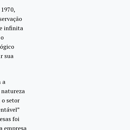
 1970,
nservação
 infinita
 o
lógico
ar sua
m a
 natureza
 o setor
entável”
esas foi
da empresa