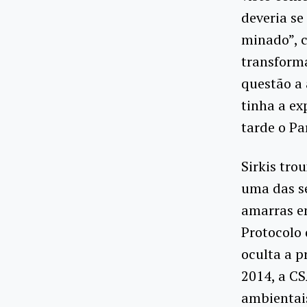
deveria se
minado”, c
transforma
questão a 
tinha a ex
tarde o Pa
Sirkis tro
uma das s
amarras em
Protocolo
oculta a p
2014, a CS
ambientais