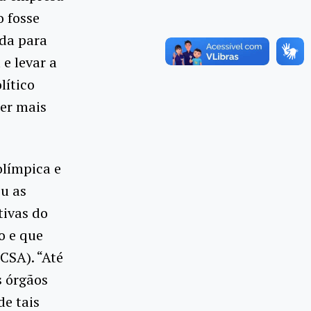
 fosse
ida para
e levar a
lítico
cer mais
olímpica e
u as
tivas do
o e que
CSA). “Até
s órgãos
de tais