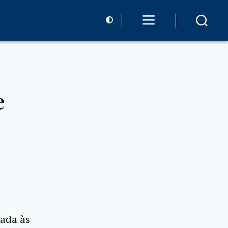
e
lada às