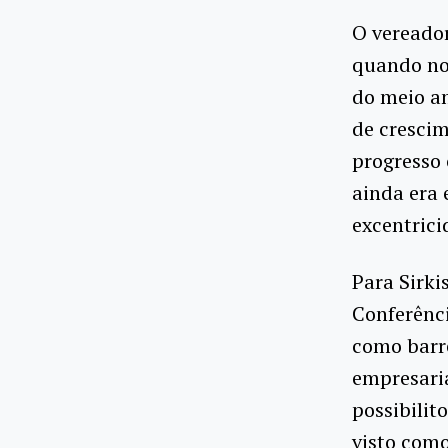
O vereado
quando no 
do meio am
de crescim
progresso 
ainda era 
excentrici
Para Sirki
Conferênc
como barre
empresaria
possibilit
visto com