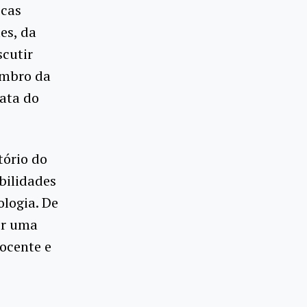
icas
es, da
scutir
membro da
ata do
tório do
bilidades
ologia. De
er uma
ocente e