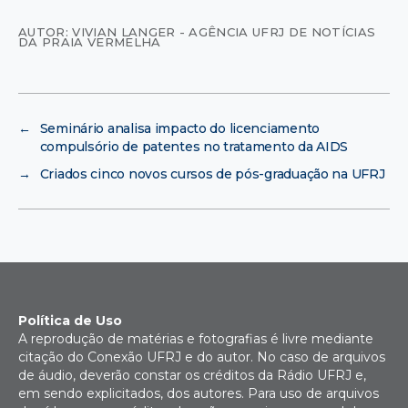
AUTOR: VIVIAN LANGER - AGÊNCIA UFRJ DE NOTÍCIAS
DA PRAIA VERMELHA
←
Seminário analisa impacto do licenciamento
compulsório de patentes no tratamento da AIDS
→
Criados cinco novos cursos de pós-graduação na UFRJ
Política de Uso
A reprodução de matérias e fotografias é livre mediante
citação do Conexão UFRJ e do autor. No caso de arquivos
de áudio, deverão constar os créditos da Rádio UFRJ e,
em sendo explicitados, dos autores. Para uso de arquivos