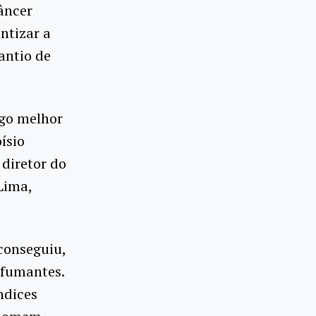
âncer
ntizar a
antio de
lgo melhor
ísio
 diretor do
Lima,
 conseguiu,
 fumantes.
ndices