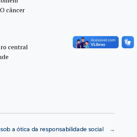
o homem
 O câncer
ro central
nde
l sob a ótica da responsabilidade social
→