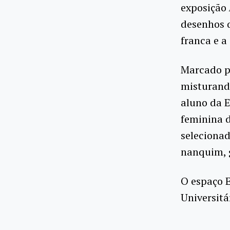
exposição
desenhos q
franca e a 
Marcado pe
misturando
aluno da E
feminina d
selecionad
nanquim, g
O espaço E
Universitá