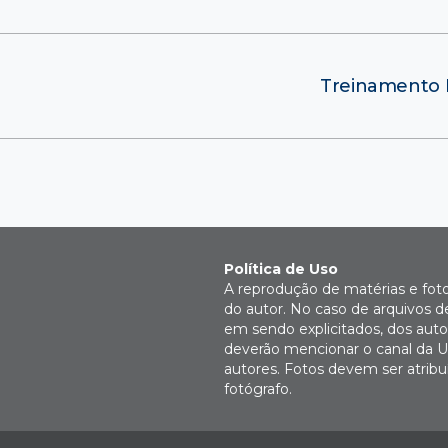
Treinamento P
Política de Uso
A reprodução de matérias e fot
do autor. No caso de arquivos d
em sendo explicitados, dos autor
deverão mencionar o canal da U
autores. Fotos devem ser atri
fotógrafo.