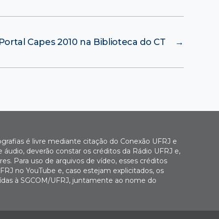
ortal Capes 2010 na Biblioteca do CT
→
ografias é livre mediante citação do Conexão UFRJ e
e áudio, deverão constar os créditos da Rádio UFRJ e,
es. Para uso de arquivos de vídeo, esses créditos
FRJ no YouTube e, caso estejam explicitados, os
buídas à SGCOM/UFRJ, juntamente ao nome do