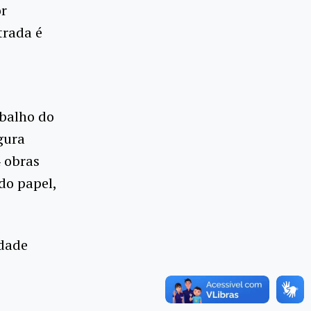
or
trada é
abalho do
gura
 obras
do papel,
idade