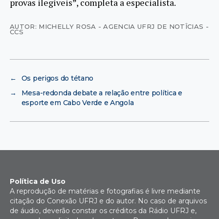
provas ilegíveis”, completa a especialista.
AUTOR: MICHELLY ROSA - AGENCIA UFRJ DE NOTÎCIAS -
CCS
←
Os perigos do tétano
→
Mesa-redonda debate a relação entre política e
esporte em Cabo Verde e Angola
Política de Uso
A reprodução de matérias e fotografias é livre mediante
citação do Conexão UFRJ e do autor. No caso de arquivos
de áudio, deverão constar os créditos da Rádio UFRJ e,