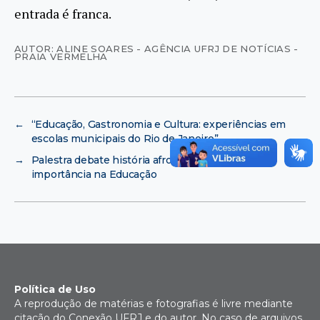
entrada é franca.
AUTOR: ALINE SOARES - AGÊNCIA UFRJ DE NOTÍCIAS -
PRAIA VERMELHA
←
“Educação, Gastronomia e Cultura: experiências em
escolas municipais do Rio de Janeiro”
→
Palestra debate história afro-brasileira e sua
importância na Educação
Política de Uso
A reprodução de matérias e fotografias é livre mediante
citação do Conexão UFRJ e do autor. No caso de arquivos