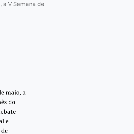
io, a V Semana de
de maio, a
ês do
debate
al e
 de