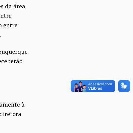
es da área
ntre
o entre
.
lbuquerque
receberão
lamente à
diretora