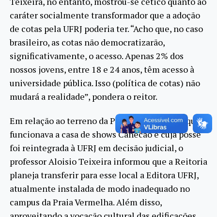
Teixeira, n
o entanto,
mostrou-se cético quanto ao
caráter socialmente transformador que a adoção
de cotas pela UFRJ poderia ter. “Acho que, no caso
brasileiro, as cotas não democratizarão,
significativamente, o acesso. Apenas 2% dos
nossos jovens, entre 18 e 24 anos, têm acesso à
universidade pública. Isso (política de cotas) não
mudará a realidade”, pondera o reitor.
Em relação ao terreno da Praia Vermelha, no qual
funcionava a casa de shows Canecão e cuja posse
foi reintegrada à UFRJ em decisão judicial, o
professor Aloisio Teixeira informou que a Reitoria
planeja transferir para esse local a Editora UFRJ,
atualmente instalada de modo inadequado no
campus da Praia Vermelha. Além disso,
aproveitando a vocação cultural das edificações