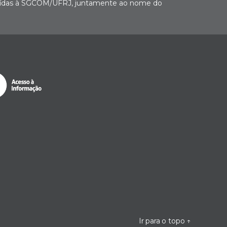
buídas à SGCOM/UFRJ, juntamente ao nome do
Ir para o topo
↑