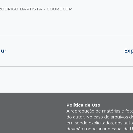
RODRIGO BAPTISTA - COORDCOM
pur
Exp
Política de Uso
A reprodução de matérias e fot
do autor. No caso de arquivos d
em sendo explicitados, dos autor
deverão mencionar o canal da U