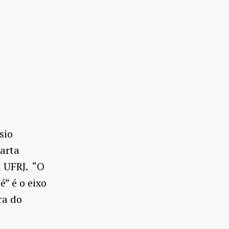
sio
arta
a UFRJ. “O
” é o eixo
ra do