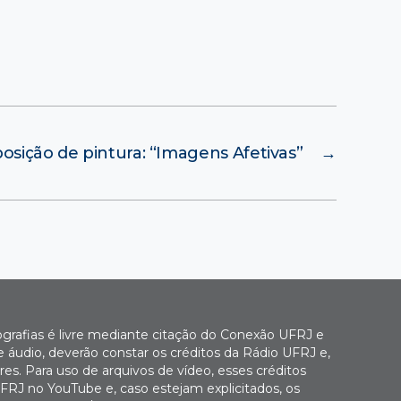
osição de pintura: “Imagens Afetivas”
→
ografias é livre mediante citação do Conexão UFRJ e
e áudio, deverão constar os créditos da Rádio UFRJ e,
es. Para uso de arquivos de vídeo, esses créditos
FRJ no YouTube e, caso estejam explicitados, os