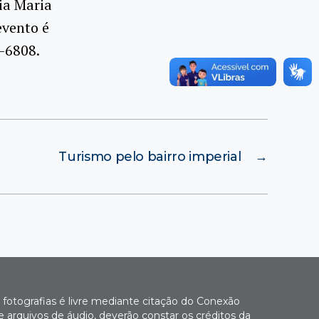
ia Maria
evento é
-6808.
Turismo pelo bairro imperial
→
fotografias é livre mediante citação do Conexão
 arquivos de áudio, deverão constar os créditos da