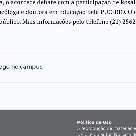
, o acontece debate com a participação de Rosál
icóloga e doutora em Educação pela PUC-RIO. O 
público. Mais informações pelo telefone (21) 2562
áfego no campus
Política de Uso
A reprodução de matérias e 
UFRJ e do autor. No caso de