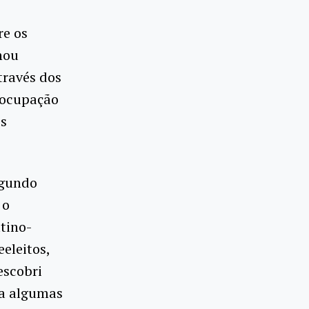
re os
nou
través dos
eocupação
os
egundo
 o
atino-
eleitos,
escobri
 a algumas