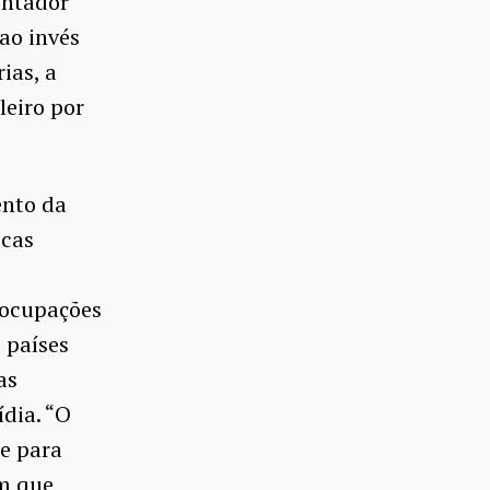
entador
ao invés
ias, a
leiro por
ento da
icas
 ocupações
 países
as
dia. “O
e para
em que