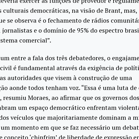
everia exercer as funções de provedor e regulam
 culturais democráticas, na visão de Brant, mas, 
que se observa é o fechamento de rádios comunitár
a jornalistas e o domínio de 95% do espectro brasi
istema comercial”.
um entre a fala dos três debatedores, o engajam
civil é fundamental através da exigência de polít
das autoridades que visem à construção de uma
ão aonde todos tenham voz. “Essa é uma luta de
, resumiu Moraes, ao afirmar que os governos dos
mbram um espaço democrático enfrentam violent
 dos veículos que majoritariamente dominam a mí
ve um momento em que se faz necessário um debat
 conceito ‘chinfrim’ de liberdade de expressão 