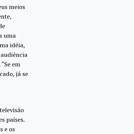
eus meios
nte,
de
ta uma
uma idéia,
 audiência
. “Se em
ado, já se
televisão
s países.
s e os