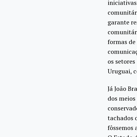
iniciativa
comunitári
garante re
comunitári
formas de 
comunicaç
os setores
Uruguai, 
Já João Br
dos meios 
conservad
tachados d
fôssemos a