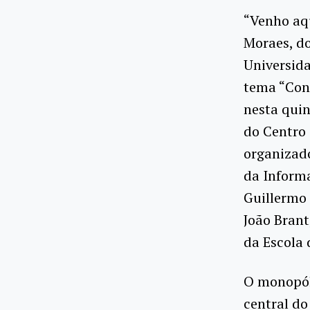
“Venho aqu
Moraes, d
Universida
tema “Conc
nesta quin
do Centro 
organizado
da Informa
Guillermo 
João Brant
da Escola
O monopól
central do