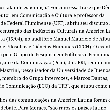
i falar de esperança.” Foi com essa frase que Dên
outor em Comunicação e Cultura e professor da
de Federal Fluminense (UFF), abriu seu discurso 
entração das Indústrias Culturais na América La
ta (15/04), no auditório Manuel Maurício de Alb
de Filosofias e Ciências Humanas (CFCH). O event
 pelo Grupo de Pesquisa em Políticas e Economia
ção e da Comunicação (Peic), da UFRJ, reuniu ai
Mastrini, pesquisador da Universidade de Buenos
, membro do Grupo Intervozes, e Marcos Dantas, 
 de Comunicação (ECO) da UFRJ, que atuou como 
ios das comunicações na América Latina foram 
 debate. Para Moraes, “são raros os países latino-