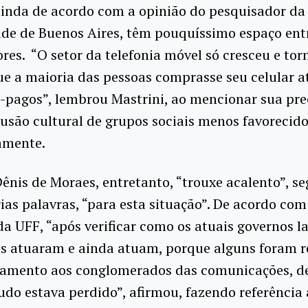
ainda de acordo com a opinião do pesquisador da
de de Buenos Aires, têm pouquíssimo espaço ent
es. “O setor da telefonia móvel só cresceu e tor
ue a maioria das pessoas comprasse seu celular a
é-pagos”, lembrou Mastrini, ao mencionar sua pr
usão cultural de grupos sociais menos favorecid
amente.
Dênis de Moraes, entretanto, “trouxe acalento”, s
ias palavras, “para esta situação”. De acordo com
da UFF, “após verificar como os atuais governos l
s atuaram e ainda atuam, porque alguns foram re
tamento aos conglomerados das comunicações, d
do estava perdido”, afirmou, fazendo referência