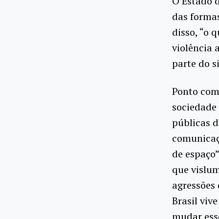
O Estado d
das formas
disso, “o 
violência 
parte do s
Ponto com
sociedade 
públicas 
comunicaç
de espaço”
que vislu
agressões
Brasil vi
mudar esse