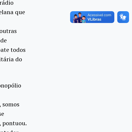
 rádio
uelana que
 outras
 de
ate todos
itária do
monopólio
, somos
se
, pontuou.