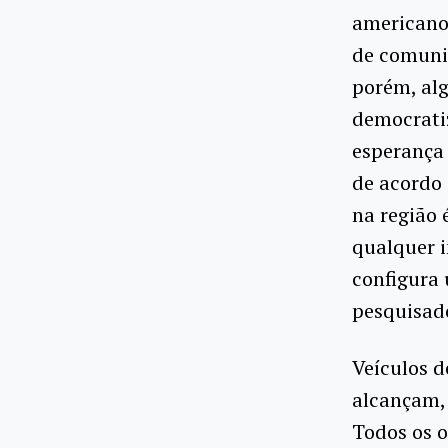
americanos
de comunic
porém, al
democrati
esperança 
de acordo
na região 
qualquer 
configura 
pesquisado
Veículos d
alcançam,
Todos os o