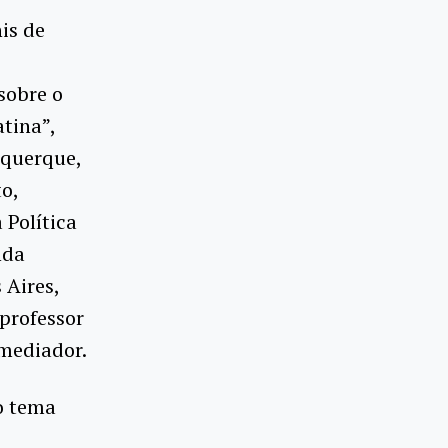
is de
sobre o
tina”,
uquerque,
o,
 Política
nda
 Aires,
professor
mediador.
o tema