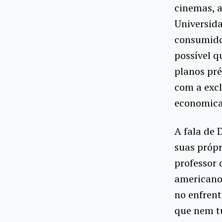
cinemas, 
Universida
consumidor
possível q
planos pr
com a excl
economic
A fala de 
suas própr
professor 
americano
no enfren
que nem tu