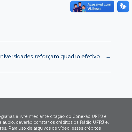
niversidades reforçam quadro efetivo
→
ografias é livre mediante citação do Conexão UFRJ e
e áudio, deverão constar os créditos da Rádio UFRJ e,
es. Para uso de arquivos de vídeo, esses créditos