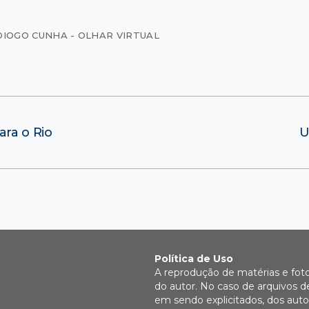
DIOGO CUNHA - OLHAR VIRTUAL
ara o Rio
U
Política de Uso
A reprodução de matérias e fot
do autor. No caso de arquivos d
em sendo explicitados, dos autor