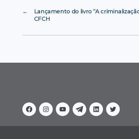
←
Lançamento do livro “A criminalizaçã
CFCH
Facebook
Instagram
Youtube
Telegram
Linkedin
Twitter