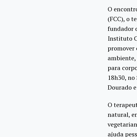
O encontro
(FCC), o t
fundador d
Instituto 
promover 
ambiente, 
para corpo
18h30, no 
Dourado e
O terapeut
natural, e
vegetarian
ajuda pes