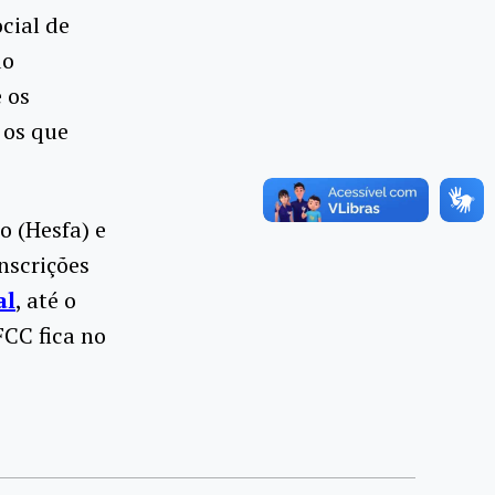
cial de
do
 os
 os que
o (Hesfa) e
inscrições
al
, até o
FCC fica no