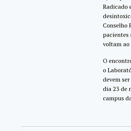
Radicado e
desintoxic
Conselho R
pacientes 
voltam ao 
O encontro
o Laborató
devem ser 
dia 23 de 
campus da 