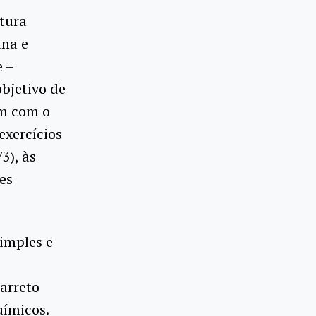
ltura
ana e
e –
bjetivo de
m com o
exercícios
3), às
es
imples e
Barreto
ímicos.