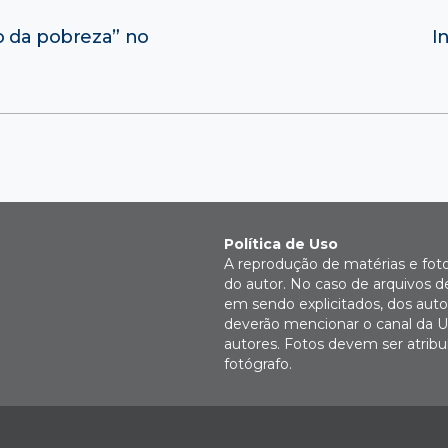
o da pobreza” no
I
Política de Uso
A reprodução de matérias e fot
do autor. No caso de arquivos d
em sendo explicitados, dos autor
deverão mencionar o canal da U
autores. Fotos devem ser atri
fotógrafo.