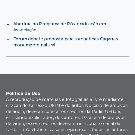
←
Abertura do Programa de Pós-graduação em
Associação
→
Fórum debate proposta para tornar Ilhas Cagarras
monumento natural
Política de Uso
A reprodução de matérias e fotografias é livre mediante
citação do Conexão UFRJ e do autor. No caso de arquivos
de áudio, deverão constar os créditos da Rádio UFRJ e,
em sendo explicitados, dos autores. Para uso de arquivos
de vídeo, esses créditos deverão mencionar o canal da
UFRJ no YouTube e, caso estejam explicitados, os autores.