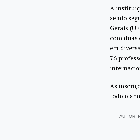
A institui
sendo segu
Gerais (UF
com duas 
em divers
76 profess
internacio
As inscriç
todo o an
AUTOR: 