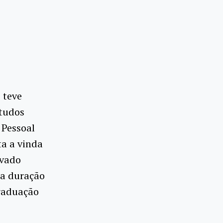
 teve
studos
 Pessoal
ta a vinda
evado
ta duração
graduação