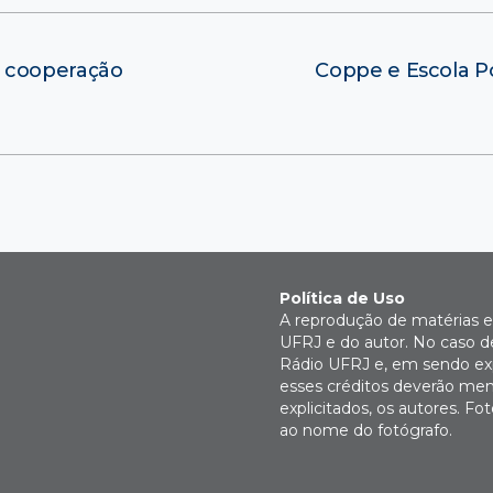
e cooperação
Coppe e Escola Po
Política de Uso
A reprodução de matérias e 
UFRJ e do autor. No caso de
Rádio UFRJ e, em sendo expl
esses créditos deverão men
explicitados, os autores. 
ao nome do fotógrafo.