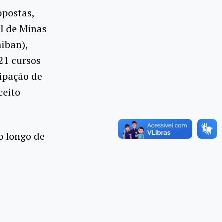
opostas,
al de Minas
iban),
21 cursos
ipação de
ceito
o longo de