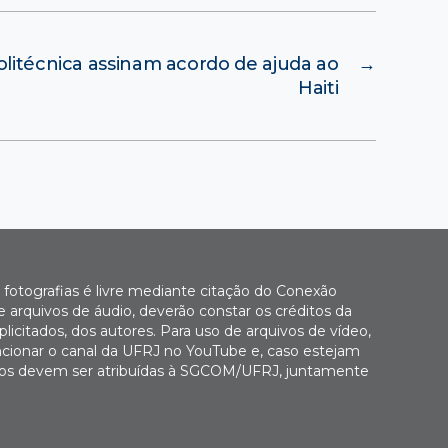
litécnica assinam acordo de ajuda ao
→
Haiti
fotografias é livre mediante citação do Conexão
 arquivos de áudio, deverão constar os créditos da
icitados, dos autores. Para uso de arquivos de vídeo,
cionar o canal da UFRJ no YouTube e, caso estejam
Fotos devem ser atribuídas à SGCOM/UFRJ, juntamente