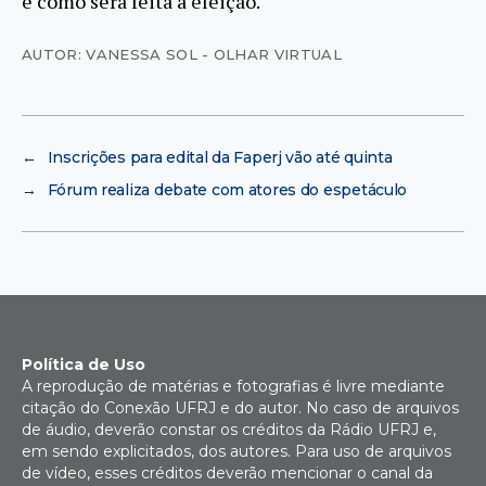
e como será feita a eleição.
AUTOR: VANESSA SOL - OLHAR VIRTUAL
←
Inscrições para edital da Faperj vão até quinta
→
Fórum realiza debate com atores do espetáculo
Política de Uso
A reprodução de matérias e fotografias é livre mediante
citação do Conexão UFRJ e do autor. No caso de arquivos
de áudio, deverão constar os créditos da Rádio UFRJ e,
em sendo explicitados, dos autores. Para uso de arquivos
de vídeo, esses créditos deverão mencionar o canal da