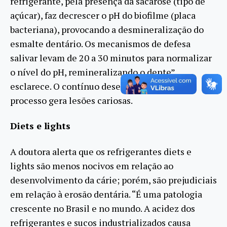
refrigerante, pela presença da sacarose (tipo de
açúcar), faz decrescer o pH do biofilme (placa
bacteriana), provocando a desmineralização do
esmalte dentário. Os mecanismos de defesa
salivar levam de 20 a 30 minutos para normalizar
o nível do pH, remineralizando o dente”,
esclarece. O contínuo desequilíbrio desse
processo gera lesões cariosas.
Diets e lights
A doutora alerta que os refrigerantes diets e
lights são menos nocivos em relação ao
desenvolvimento da cárie; porém, são prejudiciais
em relação à erosão dentária. “É uma patologia
crescente no Brasil e no mundo. A acidez dos
refrigerantes e sucos industrializados causa