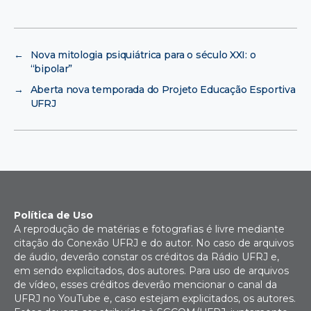
←
Nova mitologia psiquiátrica para o século XXI: o
“bipolar”
→
Aberta nova temporada do Projeto Educação Esportiva
UFRJ
Política de Uso
A reprodução de matérias e fotografias é livre mediante
citação do Conexão UFRJ e do autor. No caso de arquivos
de áudio, deverão constar os créditos da Rádio UFRJ e,
em sendo explicitados, dos autores. Para uso de arquivos
de vídeo, esses créditos deverão mencionar o canal da
UFRJ no YouTube e, caso estejam explicitados, os autores.