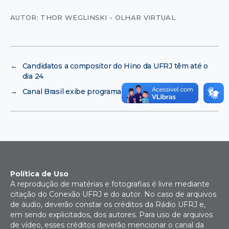
AUTOR: THOR WEGLINSKI - OLHAR VIRTUAL
←
Candidatos a compositor do Hino da UFRJ têm até o
dia 24
→
Canal Brasil exibe programa sobre Jessie Jane
Política de Uso
A reprodução de matérias e fotografias é livre mediante
citação do Conexão UFRJ e do autor. No caso de arquivos
de áudio, deverão constar os créditos da Rádio UFRJ e,
em sendo explicitados, dos autores. Para uso de arquivos
de vídeo, esses créditos deverão mencionar o canal da