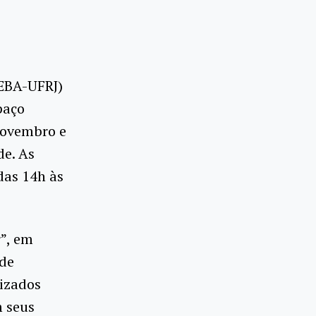
(EBA-UFRJ)
paço
 novembro e
de. As
 das 14h às
”, em
nde
lizados
m seus