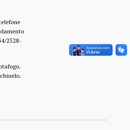
telefone
endamento
334/2528-
otafogo.
chinelo.