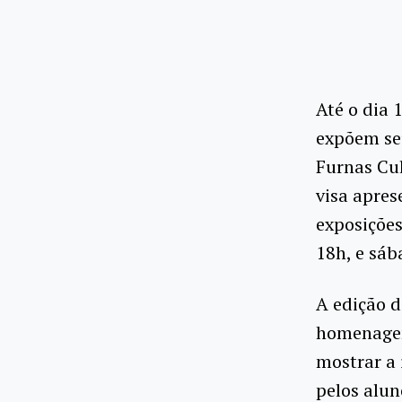
Até o dia 
expõem seu
Furnas Cul
visa apres
exposições
18h, e sáb
A edição d
homenagem
mostrar a 
pelos alu