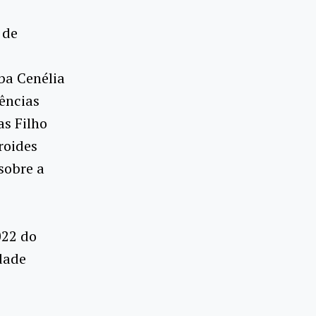
 de
lba Cenélia
ências
as Filho
roides
sobre a
022 do
dade