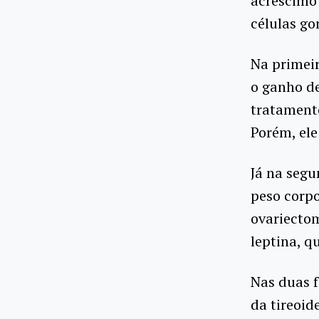
acréscimo 
células go
Na primeir
o ganho de
tratamento
Porém, ele
Já na segu
peso corpo
ovariectom
leptina, q
Nas duas f
da tireoid