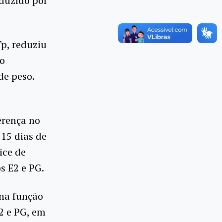
oduzido por
Tp, reduziu
 o
de peso.
erença no
 15 dias de
ice de
s E2 e PG.
 na função
2 e PG, em