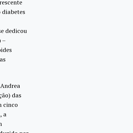
rescente
o diabetes
se dedicou
 –
oides
tas
e Andrea
ção) das
m cinco
, a
m