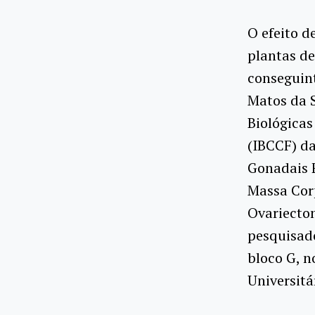
O efeito 
plantas de
conseguint
Matos da 
Biológicas
(IBCCF) da
Gonadais F
Massa Corp
Ovariectom
pesquisad
bloco G, n
Universitá