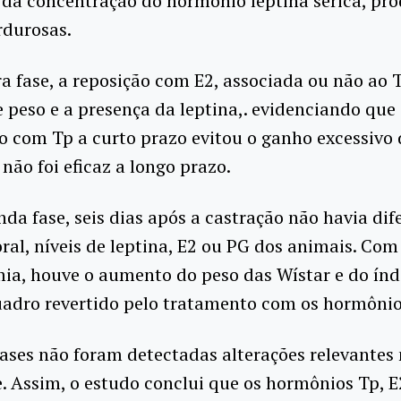
da concentração do hormônio leptina sérica, pr
rdurosas.
a fase, a reposição com E2, associada ou não ao 
 peso e a presença da leptina,. evidenciando que
 com Tp a curto prazo evitou o ganho excessivo 
 não foi eficaz a longo prazo.
nda fase, seis dias após a castração não havia dif
ral, níveis de leptina, E2 ou PG dos animais. Com
ia, houve o aumento do peso das Wístar e do índ
uadro revertido pelo tratamento com os hormônio
ases não foram detectadas alterações relevantes
e. Assim, o estudo conclui que os hormônios Tp, E