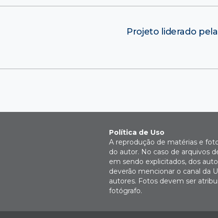
Projeto liderado pe
Política de Uso
A reprodução de matérias e fot
do autor. No caso de arquivos d
em sendo explicitados, dos autor
deverão mencionar o canal da U
autores. Fotos devem ser atri
fotógrafo.