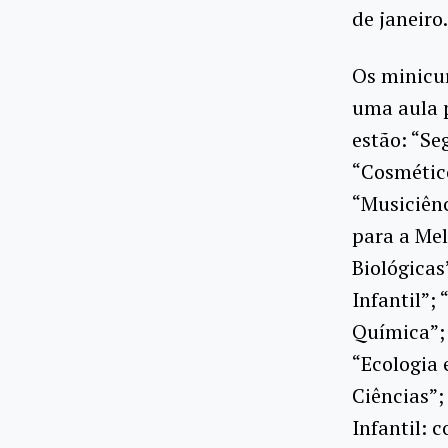
de janeiro.
Os minicur
uma aula p
estão: “Se
“Cosmético
“Musiciênc
para a Mel
Biológicas
Infantil”;
Química”; 
“Ecologia 
Ciências”;
Infantil: 