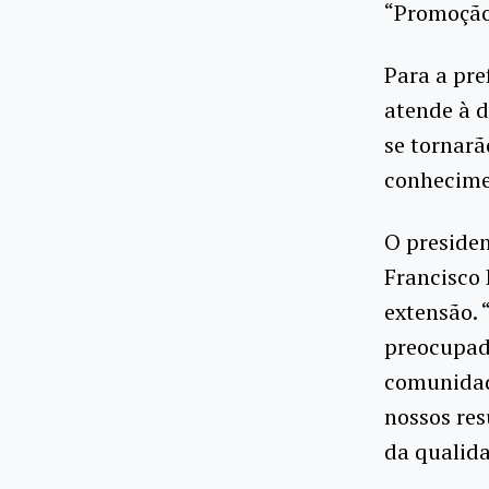
“Promoção
Para a pre
atende à 
se tornar
conhecimen
O preside
Francisco 
extensão. 
preocupad
comunidad
nossos res
da qualida