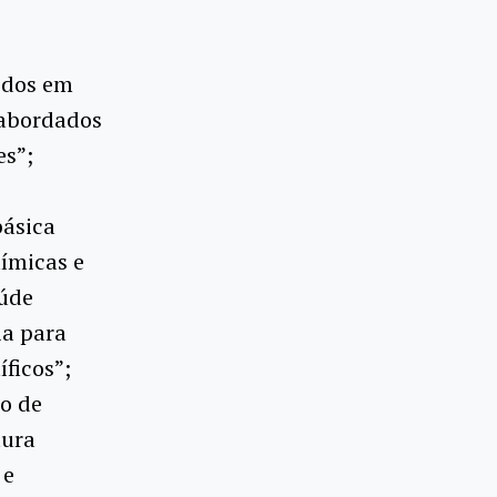
didos em
 abordados
es”;
básica
ímicas e
aúde
ia para
ficos”;
no de
tura
 e