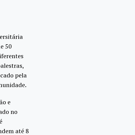
ersitária
de 50
iferentes
alestras,
icado pela
omunidade.
ão e
zado no
é
endem até 8