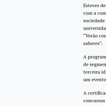
Esteves de
com a com
sociedade 
universida
“Verão co
saberes”.
A programa
de segment
terceira i
um evento 
A certific
concursos 