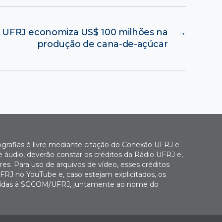
la UFRJ economiza US$ 100 milhões na
→
produção de cana-de-açúcar
ografias é livre mediante citação do Conexão UFRJ e
e áudio, deverão constar os créditos da Rádio UFRJ e,
es. Para uso de arquivos de vídeo, esses créditos
FRJ no YouTube e, caso estejam explicitados, os
buídas à SGCOM/UFRJ, juntamente ao nome do