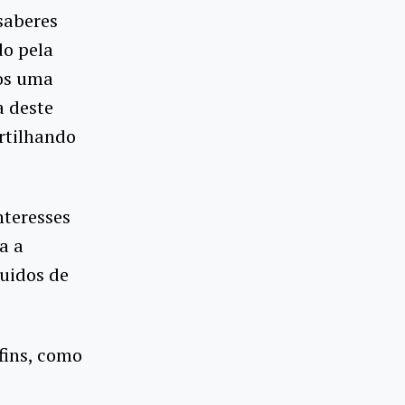
saberes
o pela
mos uma
a deste
rtilhando
nteresses
a a
guidos de
 fins, como