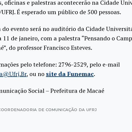
, oficinas e palestras acontecerão na Cidade Univ
UFRJ. É esperado um público de 500 pessoas.
 do evento será no auditório da Cidade Universitá
a 11 de janeiro, com a palestra “Pensando o Cam
”, do professor Francisco Esteves.
mações pelo telefone: 2796-2529, pelo e-mail
ra@Ufrj.Br
, ou no
site da Funemac
.
unicação Social – Prefeitura de Macaé
COORDENADORIA DE COMUNICAÇÃO DA UFRJ