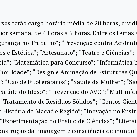
sos terão carga horária média de 20 horas, divi
or semana, de 4 horas a 5 horas. Entre os temas
gurança no Trabalho”; “Prevenção contra Acident
s e Estética”; “Artesanato”; “Teatro e Ciências”;
ia”; “Matemática para Concurso”; “Informática 
hor Idade”; “Design e Animação de Estruturas Qu
”; “Uso de Fitoterápicos”; “Saúde da Mulher”; “S
 “Saúde do Idoso”; “Prevenção do AVC”; “Multimíd
“Tratamento de Resíduos Sólidos”; “Contos Cientí
e História da Macaé e Região”; “Inovação no Ensi
 “Experimentação no Ensino de Ciências”; “Litera
construção da linguagem e consciência de mundo”