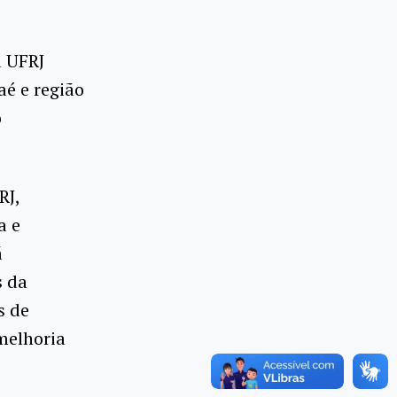
a UFRJ
é e região
o
RJ,
a e
á
s da
s de
melhoria