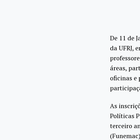
De 11 de J
da UFRJ, e
professore
áreas, par
oficinas e
participaç
As inscriç
Políticas 
terceiro 
(Funemac),