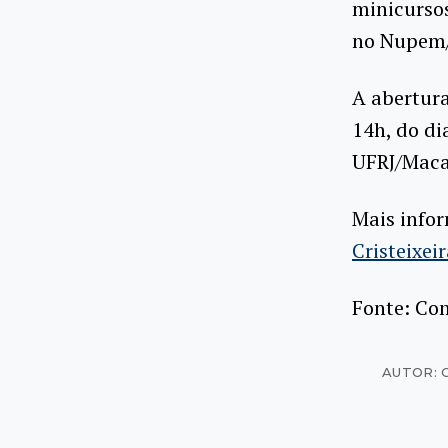
minicursos
no Nupem/
A abertura
14h, do di
UFRJ/Macaé
Mais infor
Cristeixei
Fonte: Com
AUTOR: 