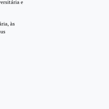
ersitária e
ria, às
pus