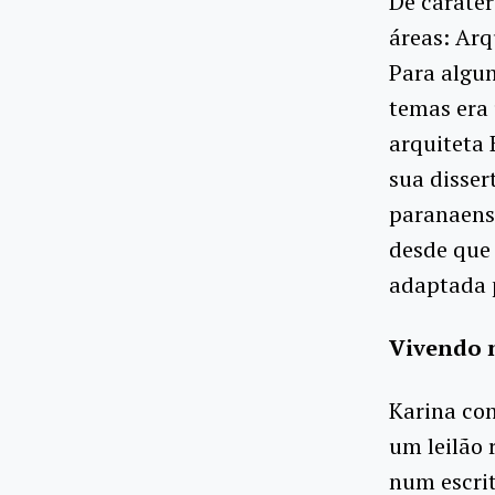
De caráter
áreas: Arq
Para algun
temas era
arquiteta
sua disser
paranaense
desde que
adaptada 
Vivendo 
Karina co
um leilão 
num escrit