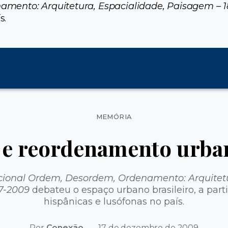
amento: Arquitetura, Espacialidade, Paisagem – 
s.
Categorias
MEMÓRIA
e e reordenamento urba
cional Ordem, Desordem, Ordenamento: Arquitetu
7-2009
debateu o espaço urbano brasileiro, a parti
hispânicas e lusófonas no país.
Por
Conexão
17 de dezembro de 2009