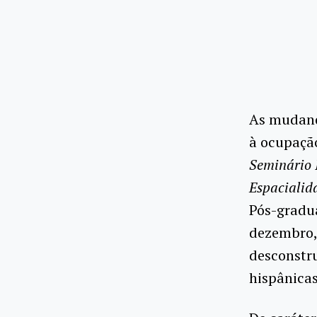
As mudanç
à ocupação
Seminário 
Espacialid
Pós-gradua
dezembro,
desconstru
hispânicas