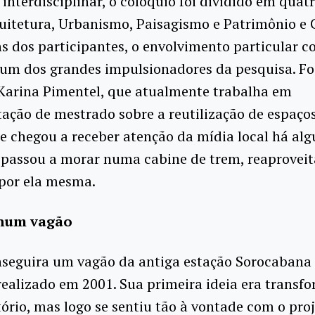
 interdisciplinar, o colóquio foi dividido em quat
uitetura, Urbanismo, Paisagismo e Patrimônio e 
s dos participantes, o envolvimento particular c
 um dos grandes impulsionadores da pesquisa.
Fo
 Karina Pimentel, que atualmente trabalha em
tação de mestrado sobre a reutilização de espaços
 chegou a receber atenção da mídia local há alg
 passou a morar numa cabine de trem, reaproveit
por ela mesma.
num vagão
nseguira um vagão da antiga estação Sorocabana 
realizado em 2001. Sua primeira ideia era transf
ório, mas logo se sentiu tão à vontade com o pro