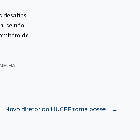
s desafios
ta-se não
também de
RMELHA.
Novo diretor do HUCFF toma posse
→