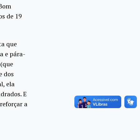
 Bom
os de 19
ta que
a e pára-
 (que
e dos
l, ela
drados. E
reforçar a