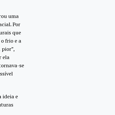
trou uma
cial. Por
turais que
o frio e a
 pior”,
 ela
tornava-se
ssível
 ideia e
uturas