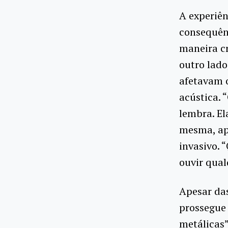
A experiên
consequênc
maneira cr
outro lado
afetavam o
acústica. 
lembra. El
mesma, ap
invasivo. 
ouvir qual
Apesar das
prossegue 
metálicas”