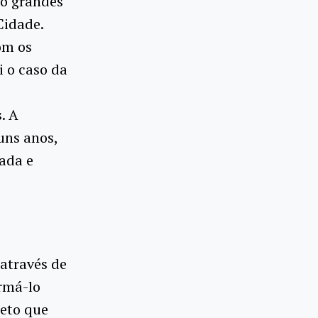
ro grandes
Cidade.
om os
i o caso da
. A
uns anos,
ada e
através de
ormá-lo
jeto que