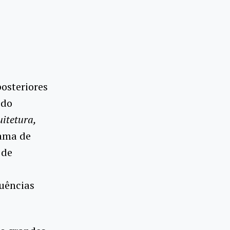
osteriores
 do
itetura,
rama de
 de
luências