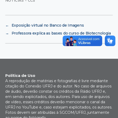
NOTÍCIAS - CCS
←
Exposição virtual no Banco de Imagens
→
Professora explica as bases do curso de Biotecnologia
Política de Uso
A reprodução de matérias e fotografias é livre mediante
citação do Conexão UFRJ e do autor. No caso de arquivos
de áudio, deverão constar os créditos da Rádio UFRJ e,
em sendo explicitados, dos autores. Para uso de arquivos
de vídeo, esses créditos deverão mencionar o canal da
UFRJ no YouTube e, caso estejam explicitados, os autores.
Fotos devem ser atribuídas à SGCOM/UFRJ, juntamente
ao nome do fotógrafo.