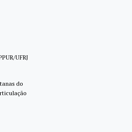
IPPUR/UFRJ
itanas do
rticulação