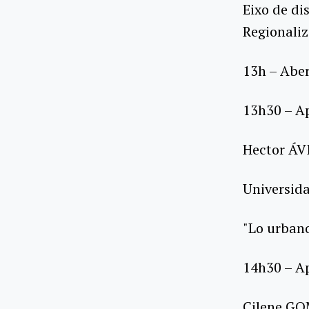
Eixo de di
Regionaliz
13h – Abe
13h30 – A
Hector ÁV
Universid
"Lo urbano
14h30 – A
Cilene G