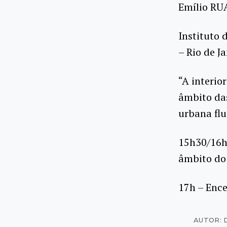
Emílio RU
Instituto 
– Rio de Ja
“A interio
âmbito das
urbana fl
15h30/16h
âmbito do 
17h – Enc
AUTOR: 