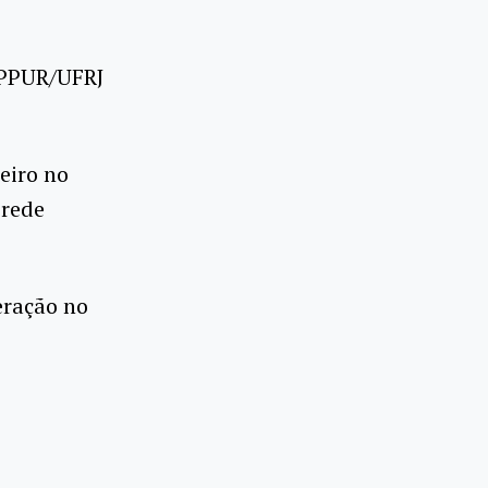
IPPUR/UFRJ
eiro no
 rede
eração no