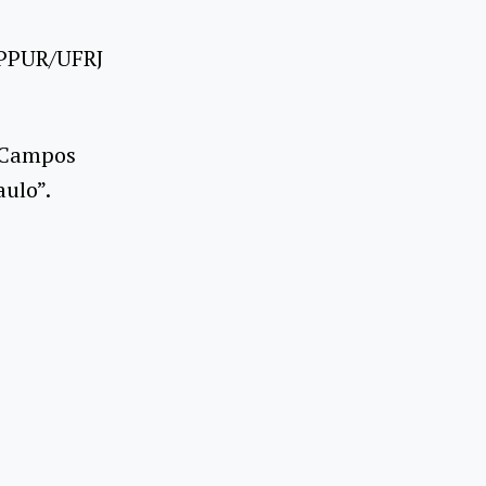
IPPUR/UFRJ
s Campos
aulo”.