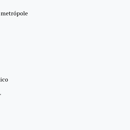
a metrópole
ico
"