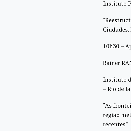
Instituto 
"Reestruc
Ciudades. 
10h30 – A
Rainer R
Instituto 
– Rio de Ja
“As fronte
região met
recentes”