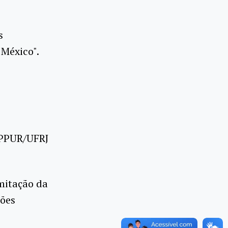
s
 México".
IPPUR/UFRJ
imitação da
ções