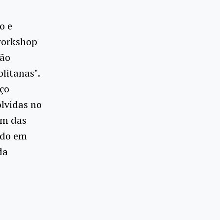
o e
 workshop
ção
litanas".
aço
lvidas no
ém das
ado em
da