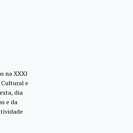
os na XXXI
 Cultural e
exta, dia
as e da
tividade