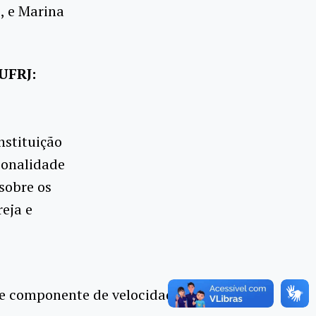
, e Marina
UFRJ:
nstituição
ionalidade
sobre os
reja e
 e componente de velocidade vertical para