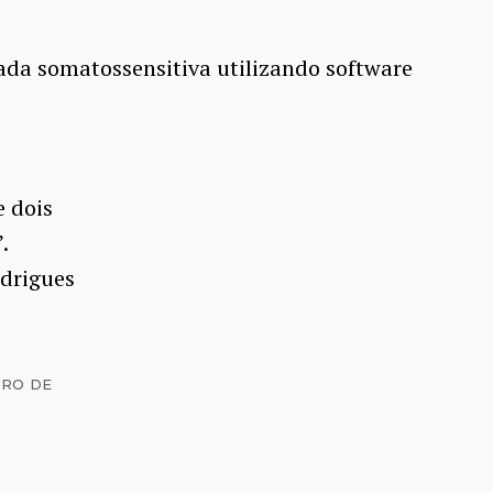
ada somatossensitiva utilizando software
e dois
.
odrigues
TRO DE