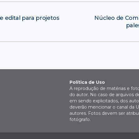
 edital para projetos
Núcleo de Comp
pale
Política de Uso
A reprodução de matérias e fot
do autor. No caso de arquivos d
em sendo explicitados, dos autor
deverão mencionar o canal da U
autores. Fotos devem ser atri
fotógrafo.