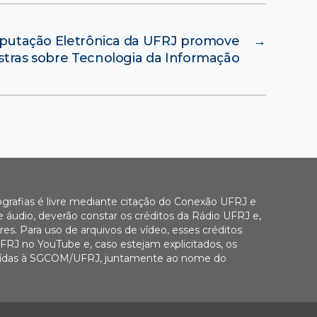
utação Eletrônica da UFRJ promove
→
stras sobre Tecnologia da Informação
ografias é livre mediante citação do Conexão UFRJ e
e áudio, deverão constar os créditos da Rádio UFRJ e,
es. Para uso de arquivos de vídeo, esses créditos
FRJ no YouTube e, caso estejam explicitados, os
buídas à SGCOM/UFRJ, juntamente ao nome do