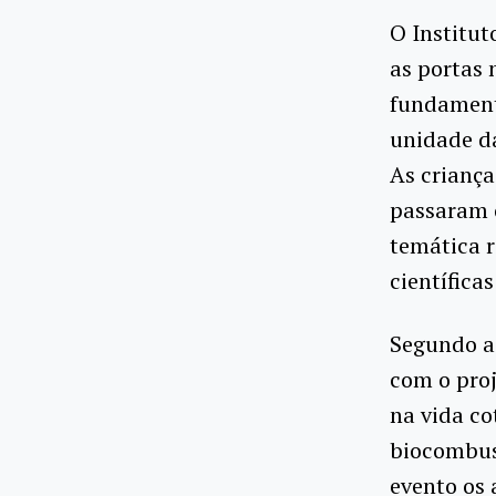
O Institut
as portas 
fundament
unidade da
As criança
passaram o
temática r
científicas
Segundo a 
com o pro
na vida co
biocombust
evento os 