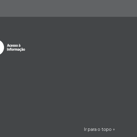
Ir para o topo
↑