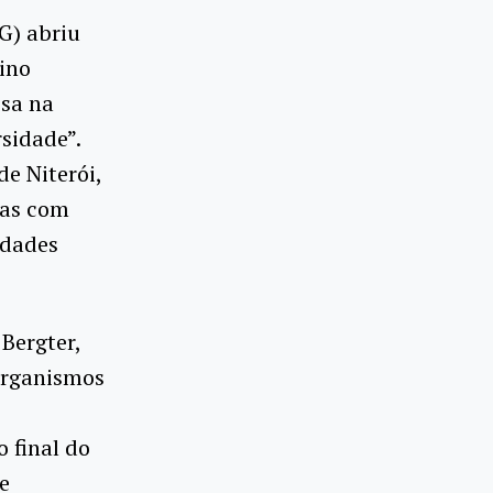
G) abriu
sino
sa na
rsidade”.
e Niterói,
cas com
idades
Bergter,
organismos
o final do
e