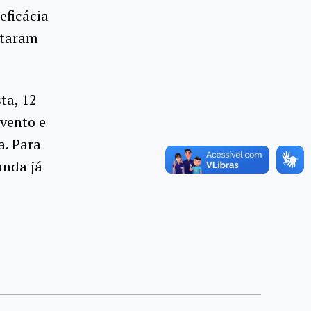
eficácia
staram
ta, 12
vento e
a. Para
unda já