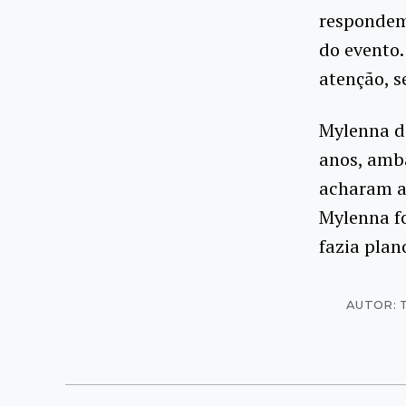
respondem 
do evento.
atenção, s
Mylenna da
anos, amba
acharam a 
Mylenna fo
fazia plan
AUTOR: T