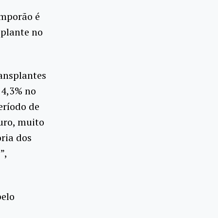
emporão é
splante no
ansplantes
 24,3% no
eríodo de
uro, muito
oria dos
”,
pelo