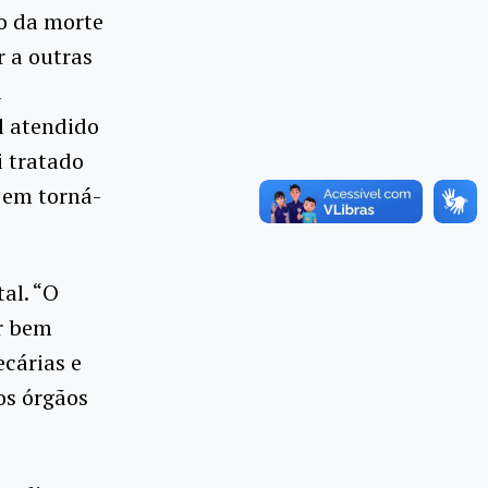
o da morte
r a outras
a
l atendido
i tratado
 em torná-
tal. “O
or bem
cárias e
os órgãos