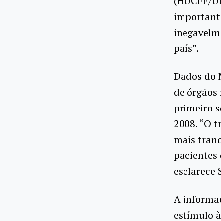
(HUCFF/UFR
importante
inegavelme
país”.
Dados do 
de órgãos 
primeiro 
2008. “O 
mais tranq
pacientes 
esclarece S
A informa
estímulo à