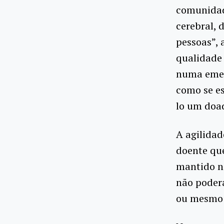
comunidad
cerebral, 
pessoas”, 
qualidade
numa emerg
como se es
lo um doad
A agilidad
doente que
mantido no
não poder
ou mesmo 