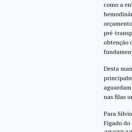
como a en
hemodinâm
orçamento
pré-transp
obtenção d
fundament
Desta mane
principalm
aguardam 
nas filas 
Para Silvi
Fígado do 