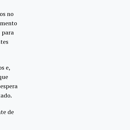
os no
amento
s para
stes
s e,
que
 espera
tado.
nte de