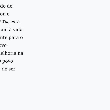
ado do
tou o
70%, está
tam à vida
nte para o
ovo
elhoria na
O povo
 do ser