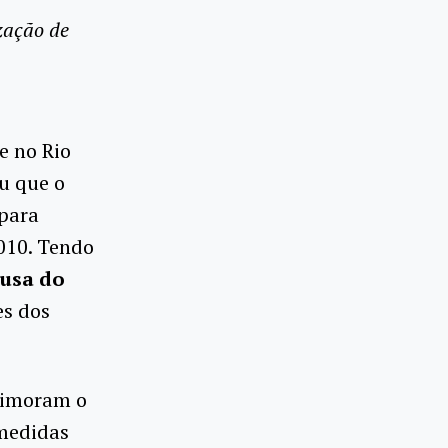
zação de
e no Rio
u que o
 para
2010. Tendo
ausa
do
es dos
rimoram o
 medidas