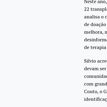
Neste ano,
22 transp
analisa o 
de doação 
melhora, m
desinforma
de terapi
Silvio acr
devam ser 
comunidad
com grande
Couto, o G
identifica