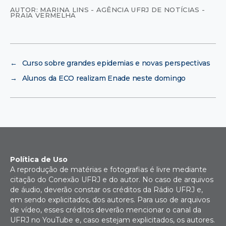
AUTOR: MARINA LINS - AGÊNCIA UFRJ DE NOTÍCIAS -
PRAIA VERMELHA
←
Curso sobre grandes epidemias e novas perspectivas
→
Alunos da ECO realizam Enade neste domingo
Política de Uso
A reprodução de matérias e fotografias é livre mediante
citação do Conexão UFRJ e do autor. No caso de arquivos
de áudio, deverão constar os créditos da Rádio UFRJ e,
em sendo explicitados, dos autores. Para uso de arquivos
de vídeo, esses créditos deverão mencionar o canal da
UFRJ no YouTube e, caso estejam explicitados, os autores.