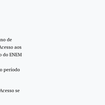
ino de
Acesso aos
ão do ENEM
do período
Acesso se