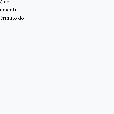
) aos
diamento
término do