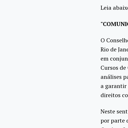
Leia abai
"COMUN
O Conselh
Rio de Jan
em conjun
Cursos de
análises p
a garantir
direitos c
Neste sent
por parte 