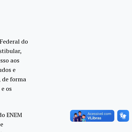
Federal do
tibular,
sso aos
udos e
, de forma
 e os
 do ENEM
de