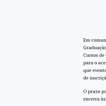
Em comuni
Graduação
Cursos de
para o ac
que eventu
de inscriç
O prazo pa
encerra às