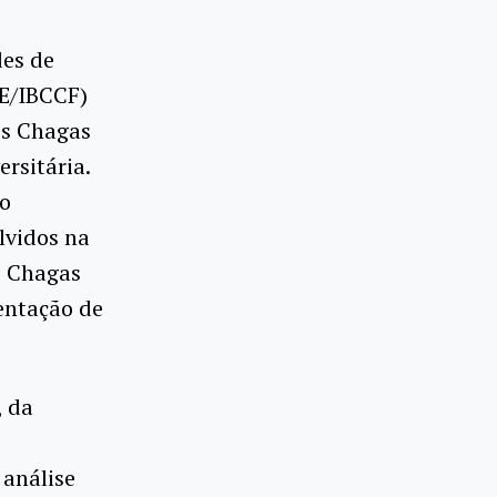
des de
TE/IBCCF)
os Chagas
rsitária.
no
lvidos na
s Chagas
sentação de
, da
 análise