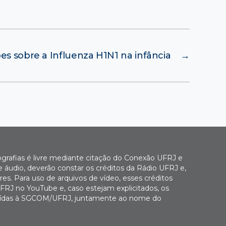
es sobre a Influenza H1N1 na infância
→
ografias é livre mediante citação do Conexão UFRJ e
e áudio, deverão constar os créditos da Rádio UFRJ e,
es. Para uso de arquivos de vídeo, esses créditos
FRJ no YouTube e, caso estejam explicitados, os
buídas à SGCOM/UFRJ, juntamente ao nome do