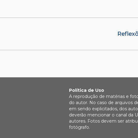
Reflexõ
Política de Uso
A reprodução de matérias e fot
do autor. No caso de arquivos d
em sendo explicitados, dos autor
deverão mencionar o canal da U
autores. Fotos devem ser atri
fotógrafo.