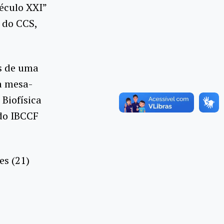
século XXI”
 do CCS,
os de uma
a mesa-
Biofísica
 do IBCCF
es (21)