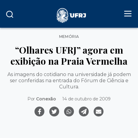
Categorias
MEMÓRIA
“Olhares UFRJ” agora em
exibição na Praia Vermelha
As imagens do cotidiano na universidade já podem
ser conferidas na entrada do Fórum de Ciência e
Cultura.
Por
Conexão
14 de outubro de 2009