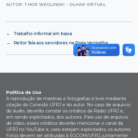
AUTOR: THOR WEGLINSKI - OLHAR VIRTUAL
←
Trabalho informal em baixa
→
Reitor fala aos servidores na Praia Vermelha
Política de Uso
A reprodução de matérias e fotografias é livre mediante
citação do Conexão UFRJ e do autor. No caso de arquivos
de áudio, deverão constar os créditos da Rádio UFRJ e,
em sendo explicitados, dos autores. Para uso de arquivos
de vídeo, esses créditos deverão mencionar o canal da
UFRJ no YouTube e, caso estejam explicitados, os autores.
Fotos devem ser atribuídas à SGCOM/UFRJ, juntamente