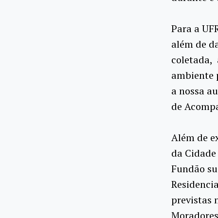
Para a UFR
além de da
coletada, 
ambiente p
a nossa a
de Acompa
Além de ex
da Cidade 
Fundão su
Residencia
previstas 
Moradores 