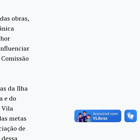
 das obras,
ânica
lhor
influenciar
a Comissão
as da Ilha
a e do
 Vila
das metas
ciação de
 dessa