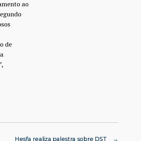
ntamento ao
 Segundo
osos
o de
 a
”,
Hesfa realiza palestra sobre DST
→