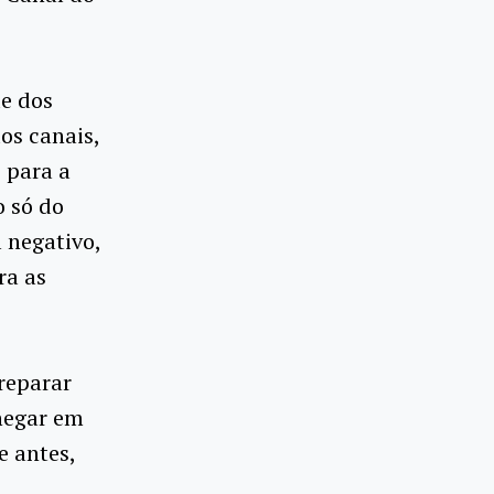
de dos
os canais,
 para a
o só do
 negativo,
ra as
reparar
hegar em
e antes,