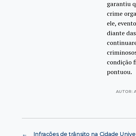
garantiu q
crime orga
ele, even
diante das
continuare
criminoso
condição f
pontuou.
AUTOR: 
←
Infrações de trânsito na Cidade Univer