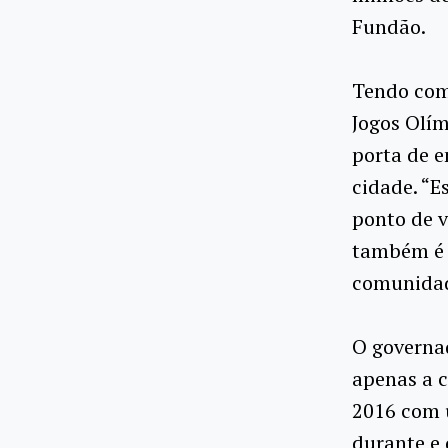
Fundão.
Tendo como
Jogos Olím
porta de e
cidade. “E
ponto de v
também é 
comunidad
O governad
apenas a c
2016 com u
durante e 