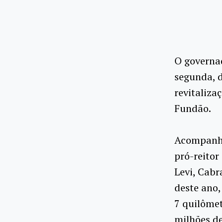
O governad
segunda, d
revitaliza
Fundão.
Acompanha
pró-reitor
Levi, Cabr
deste ano,
7 quilômet
milhões d