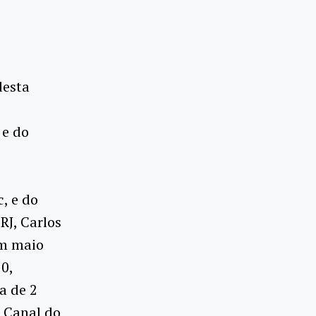
desta
 e do
, e do
RJ, Carlos
em maio
0,
a de 2
 Canal do