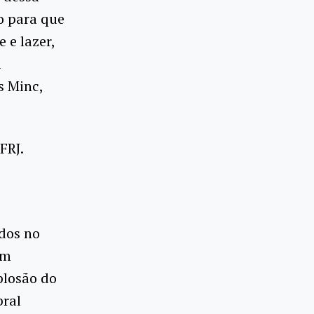
o para que
 e lazer,
a
s Minc,
FRJ.
idos no
um
plosão do
bral